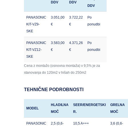
DDV
DDV
DDV
PANASONIC
3.051,00
3.722,22
Po
KIT-VZ9-
€
€
ponudbi
SKE
PANASONIC
3.583,00
4.371,26
Po
KIT-VZ12-
€
€
ponudbi
SKE
Cena z montažo (osnovna montaža) v 9,5% je za
stanovanja do 120m2 v hišah do 250m2
TEHNIČNE PODROBNOSTI
HLADILNA
SEER/ENERGETSKI
GRELNA
MODEL
MOČ
R.
MOČ
PANASONIC
2,5 (0,6-
10,5 A+++
3,6 (0,6-