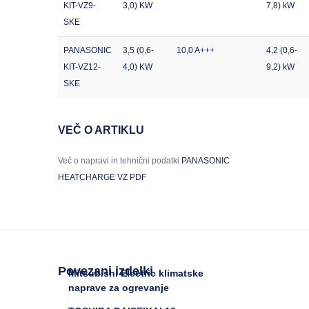
KIT-VZ9-
3,0) KW
7,8) kW
SKE
PANASONIC
3,5 (0,6-
10,0 A+++
4,2 (0,6-
KIT-VZ12-
4,0) KW
9,2) kW
SKE
VEČ O ARTIKLU
Več o napravi in tehnični podatki
PANASONIC
HEATCHARGE VZ PDF
Povezani izdelki
Mitsubishi Electric klimatske
naprave za ogrevanje