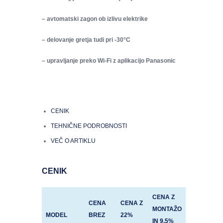
– avtomatski zagon ob izlivu elektrike
– delovanje gretja tudi pri -30°C
– upravljanje preko Wi-Fi z aplikacijo Panasonic
CENIK
TEHNIČNE PODROBNOSTI
VEČ O ARTIKLU
CENIK
CENA Z
CENA
CENA Z
MONTAŽO
MODEL
BREZ
22%
IN 9,5%