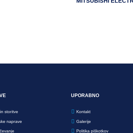
MITSUBISHI ELECTR
VE
UPORABNO
in storitve
Kontakt
ske naprave
Galerije
čevanje
Politika piškotkov