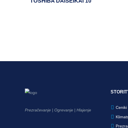
TOSHIBA DAISEIKAI 10
STORIT
Ceniki 
Prezračevanje | Ogrevanje | Hlajenje
Klimat
Prezra