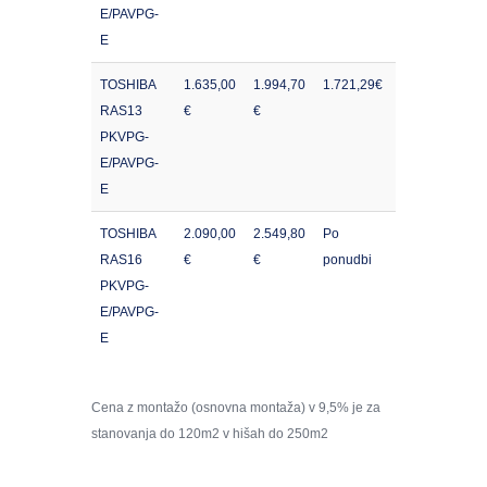
E/PAVPG-
E
TOSHIBA
1.635,00
1.994,70
1.721,29€
RAS13
€
€
PKVPG-
E/PAVPG-
E
TOSHIBA
2.090,00
2.549,80
Po
RAS16
€
€
ponudbi
PKVPG-
E/PAVPG-
E
Cena z montažo (osnovna montaža) v 9,5% je za
stanovanja do 120m2 v hišah do 250m2