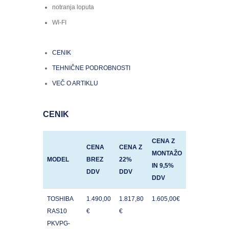
notranja loputa
WI-FI
CENIK
TEHNIČNE PODROBNOSTI
VEČ O ARTIKLU
CENIK
CENA Z
CENA
CENA Z
MONTAŽO
MODEL
BREZ
22%
IN 9,5%
DDV
DDV
DDV
TOSHIBA
1.490,00
1.817,80
1.605,00€
RAS10
€
€
PKVPG-