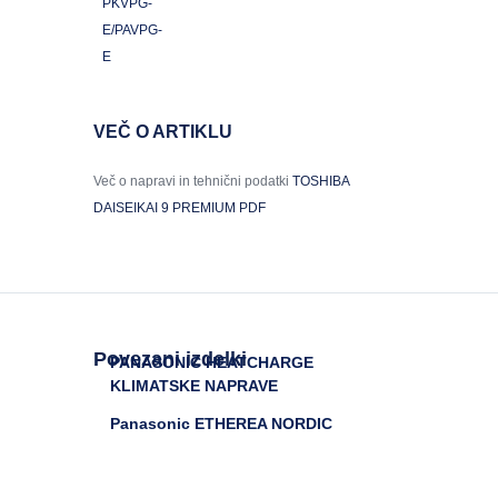
PKVPG-
E/PAVPG-
E
VEČ O ARTIKLU
Več o napravi in tehnični podatki
TOSHIBA
DAISEIKAI 9 PREMIUM PDF
Povezani izdelki
PANASONIC HEATCHARGE
KLIMATSKE NAPRAVE
Panasonic ETHEREA NORDIC