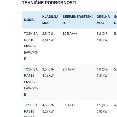
TEHNIČNE PODROBNOSTI
HLADILNA
SEER/ENERGETSKI
GRELNA
S
MODEL
MOČ
R.
MOČ
R
TOSHIBA
2,5 (0,8-
10,5 A+++
3,2 (0,7-
5
RAS10
3,5) KW
5,8) kW
PKVPG-
E/PAVPG-
E
TOSHIBA
3,5 (0,9-
9,5 A+++
4,0 (0,8-
5
RAS13
4,1) KW
6,3) kW
PKVPG-
E/PAVPG-
E
TOSHIBA
4,5 (0,9-
8,5 A+++
4,5 (0,8-
4
RAS16
5,1) KW
6,8) kW